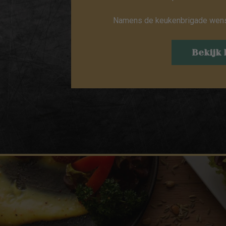
Namens de keukenbrigade wensen
Bekijk