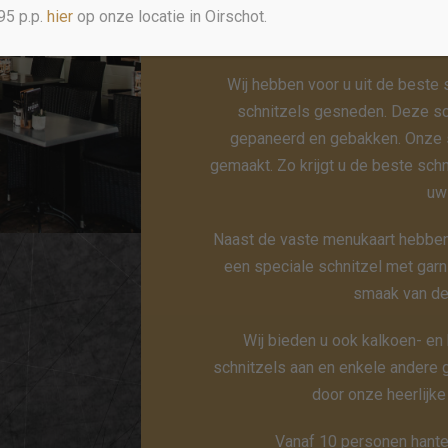
Menu
95 p.p.
hier
op onze locatie in Oirschot.
Wij hebben voor u uit de beste
schnitzels gesneden. Deze sc
gepaneerd en gebakken. Onze 
gemaakt. Zo krijgt u de beste sch
uw
Naast de vaste menukaart hebbe
een speciale schnitzel met garn
smaak van de
Wij bieden u ook kalkoen- en
schnitzels aan en enkele andere 
door onze heerlijke
Vanaf 10 personen hante