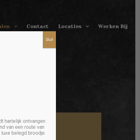
alen
Contact
Locaties
Werken Bij
Sluit
dt hartelijk ontvangen
nd van een route van
zwaan
n luxe belegd broodje.