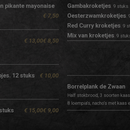
n pikante mayonaise
Gambakroketjes
. 9 stuks.
€ 7,50
Oesterzwamkroketjes
. 
Red Curry kroketjes
. 9 s
Mix van kroketjes
. 9 stuk
€ 13,00
€ 8,50
jes. 12 stuks
€ 10,00
Borrelplank de Zwaan
Half stokbrood, 3 soorten kaa
8 loempia’s, nacho’s met kaas 
 stuks
€ 15,00
€ 9,00