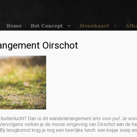
Home
Het Concept
Menukaart
Afh
angement Oirschot
e buitenlucht? Dan is dit wandelarrangement iets voor jou! Je wor
 Vervolgens verken je de mooie omgeving van Oirschot aan de ha
De 
Bij terugkomst krijg je nog een heerlijke lunch: een kopje soep e