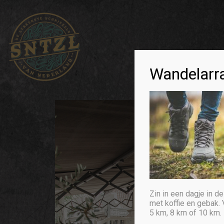
Wandelarr
Zin in een dagje in d
met koffie en gebak.
5 km, 8 km of 10 km. 