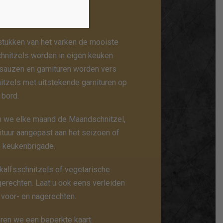
kaart
 stukken van het varken de mooiste
hnitzels worden in eigen keuken
sauzen en garnituren worden vers
nitzels met uitstekende garnituren op
 bord.
n we elke maand de Maandschnitzel,
ituur aangepast aan het seizoen of
 keukenbrigade.
 kalfsschnitzels of vegetarische
gerechten. Laat u ook eens verleiden
 voor- en nagerechten.
ren we een beperkte kaart.