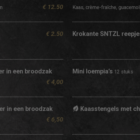
€ 12.50
en
Kaas, crème-fraîche, guacemol
€ 2.50
Krokante SNTZL reepj
er in een broodzak
Mini loempia’s
12 stuks
€ 4,00
er in een broodzak
Kaasstengels met ch
€ 6,50