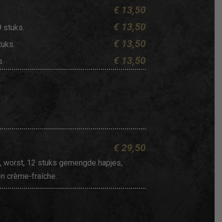
€ 13,50
€ 13,50
9 stuks.
€ 13,50
tuks.
€ 13,50
s.
€ 29,50
s, worst, 12 stuks gemengde hapjes,
en crème-fraîche.