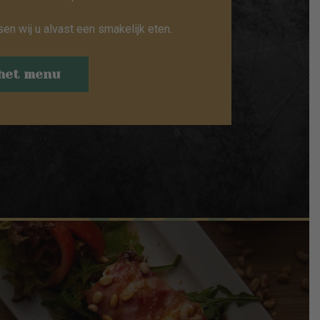
 wij u alvast een smakelijk eten.
 het menu